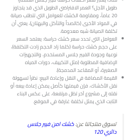
طويل الأجل؟ العمر الافتراضي الطويل الذي قد يتجاوز
20 عاماً، ومقاومة الكشك للعوامل التي تتطلب صيانة
في المواد الأخرى (كالصدأ والتآكل والبهتان)، يعني أن
تكلفة الصيانة شبه معدومة.
العوامل التي تحدد سعر كشك حراسة: يعتمد السعر
على حجم كشك حراسة (كلما زاد الحجم زادت التكلفة)،
نوعية وجودة الفيبر جلاس المستخدم، والتجهيزات
الإضافية المطلوبة (مثل التكييف، دورات المياه
الصغيرة، أو المقاعد المدمجة).
القيمة المضافة في النقل وإعادة البيع: نظراً لسهولة
نقل الأكشاك، فإن قيمتها كأصل يمكن إعادة بيعه أو
نقله إلى مشروع آخر تظل مرتفعة، على عكس البناء
الثابت الذي يمثل تكلفة غارقة في الموقع.
تسوق منتجاتنا عن:
كشك امن فيبر جلاس
دائري 120