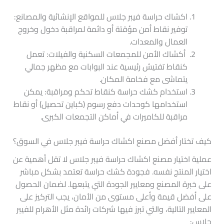
اكشاك حراسة فيبر جلاس للمواقع الإنشائية والمصانع:
توفير نقاط أمن مؤقتة أو دائمة لمراقبة دخول وخروج
العمال والمعدات.
أكشاك الأمن للمجمعات السكنية والفيلات: تعمل
كنقاط تفتيش رئيسية عند البوابات مع مظهر جمالي
يتماشى مع فخامة المكان.
استخدام كشك حراسة كنقاط تحكم ومراقبة: يمكن
استخدامها كوحدات دفع رسوم (كباين تحصيل) أو نقاط
مراقبة للكاميرات في أماكن التجمعات الكبرى.
كيف تختار أفضل مصنع اكشاك حراسة فيبر جلاس​ في السوق؟
عملية اختيار مصنع اكشاك حراسة فيبر جلاس لا تقل أهمية عن
اختيار المنتج نفسه. فجودة كشك حراسة تعتمد بشكل مباشر
على خبرة المصنع ومعايير الجودة التي يتبعها. لضمان الحصول
على أفضل قيمة وأعلى مستوى من الأمان، يجب التركيز على
المعايير التالية، والتي تبرز فيها شركات رائدة مثل الأهرام للفيبر
جلاس: