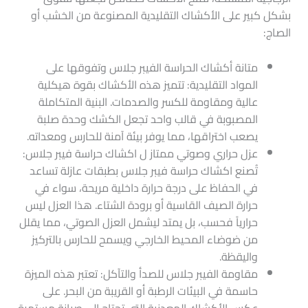
بشكل كبير على الأكشاك التقليدية المصنوعة من الخشب أو
الصاج:
متانة أكشاك الحراسة الفيبر جلاس وتفوقها على
المواد التقليدية: تتميز هذه الأكشاك بقوة هيكلية
عالية ومقاومة للكسر والصدمات. البنية المتكاملة
المصبوبة في قالب واحد تجعل الكشك وحدة صلبة
يصعب اختراقها، مما يوفر بيئة آمنة للحارس ومعداته.
عزل حراري وصوتي ممتاز ل اكشاك حراسة فيبر جلاس​:
تُصنع اكشاك حراسة فيبر جلاس بطبقات عازلة تساعد
في الحفاظ على درجة حرارة داخلية مريحة، سواء في
حرارة الصيف القاسية أو برودة الشتاء. هذا العزل ليس
حرارياً فحسب، بل يمتد ليشمل العزل الصوتي، مما يقلل
من ضوضاء المحيط الخارجي ويسمح للحارس بالتركيز
واليقظة.
مقاومة الفيبر جلاس للصدأ والتآكل: تعتبر هذه الميزة
حاسمة في البيئات الرطبة أو القريبة من البحر. على
عكس الأكشاك المعدنية التي تحتاج إلى صيانة مستمرة