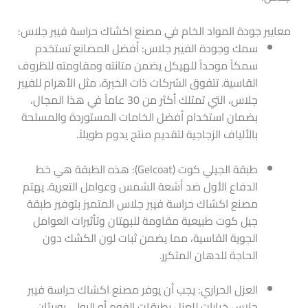
معايير جودة المواد الخام في مصنع اكشاك حراسة فيبر جلاس​:
سمك وجودة الفيبر جلاس: أفضل المصانع تستخدم
سمكاً موحداً للهيكل يضمن متانته ومقاومته للظروف
القاسية. تتفوق الشركات ذات الخبرة، مثل الأهرام للفيبر
جلاس، التي تمتلك أكثر من 30 عاماً في هذا المجال،
بضمان استخدام أفضل الخامات المستوردة والمسلحة
بالألياف الزجاجية لتقديم منتج يدوم طويلاً.
طبقة الجيلي كوت (Gelcoat): هذه الطبقة هي خط
الدفاع الأول ضد أشعة الشمس وعوامل التعرية. يهتم
مصنع اكشاك حراسة فيبر جلاس المتميز بتوفير طبقة
جيل كوت طبيعية مقاومة للبهتان وتأثيرات العوامل
الجوية القاسية، مما يضمن ثبات لون الكشك دون
الحاجة للدهان المتكرر.
العزل الحراري: يجب أن يوفر مصنع اكشاك حراسة فيبر
جلاس خيارات للعزل بطبقات الفوم أو البولي يوريثان،