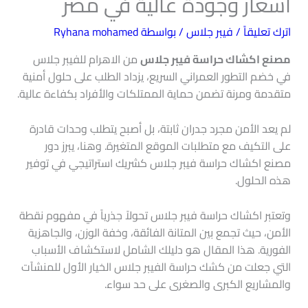
أسعار وجودة عالية في مصر
اترك تعليقاً
/
فيبر جلاس
/ بواسطة
Ryhana mohamed
مصنع اكشاك حراسة فيبر جلاس
من الاهرام للفيبر جلاس​
في خضم التطور العمراني السريع، يزداد الطلب على حلول أمنية
متقدمة ومرنة تضمن حماية الممتلكات والأفراد بكفاءة عالية.
لم يعد الأمن مجرد جدران ثابتة، بل أصبح يتطلب وحدات قادرة
على التكيف مع متطلبات الموقع المتغيرة. وهنا، يبرز دور
مصنع اكشاك حراسة فيبر جلاس كشريك استراتيجي في توفير
هذه الحلول.
وتعتبر اكشاك حراسة فيبر جلاس تحولاً جذرياً في مفهوم نقطة
الأمن، حيث تجمع بين المتانة الفائقة، وخفة الوزن، والجاهزية
الفورية. هذا المقال هو دليلك الشامل لاستكشاف الأسباب
التي جعلت من كشك حراسة الفيبر جلاس الخيار الأول للمنشآت
والمشاريع الكبرى والصغرى على حد سواء.