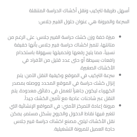
أسهل طريقة لتركيب ونقل أكشاك الحراسة المتنقلة
السرعة والمرونة هي عنوان حلول الفيبر جلاس:
ميزة خفة وزن كشك حراسة الفيبر جلاس: على الرغم من
متانتها، تتميز اكشاك حراسة فيبر جلاس بأنها خفيفة
نسبياً، مما يتيح رفعها وتحميلها بسهولة باستخدام
رافعات بسيطة أو حتى عدد قليل من الأفراد في
الأكشاك الصغيرة.
سرعة التركيب في الموقع وكيفية النقل الآمن: يتم
إنزال كشك حراسة في الموقع المحدد ووصله بمصدر
الكهرباء ليكون جاهزاً للعمل في دقائق معدودة. يتم
النقل عبر شاحنات عادية مع تأمين الكشك جيداً.
مرونة إعادة التمركز الأمني: في المواقع الإنشائية التي
تتغير فيها نقاط الدخول والخروج بشكل مستمر، يمكن
نقل الأكشاك ليلبي مصنع اكشاك حراسة فيبر جلاس
حاجة العميل للمرونة التشغيلية.