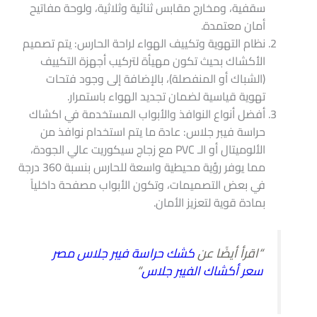
سقفية، ومخارج مقابس ثنائية وثلاثية، ولوحة مفاتيح
أمان معتمدة.
نظام التهوية وتكييف الهواء لراحة الحارس: يتم تصميم
الأكشاك بحيث تكون مهيأة لتركيب أجهزة التكييف
(الشباك أو المنفصلة)، بالإضافة إلى وجود فتحات
تهوية قياسية لضمان تجديد الهواء باستمرار.
أفضل أنواع النوافذ والأبواب المستخدمة في اكشاك
حراسة فيبر جلاس: عادة ما يتم استخدام نوافذ من
الألوميتال أو الـ PVC مع زجاج سيكوريت عالي الجودة،
مما يوفر رؤية محيطية واسعة للحارس بنسبة 360 درجة
في بعض التصميمات، وتكون الأبواب مصفحة داخلياً
بمادة قوية لتعزيز الأمان.
“اقرأ أيضًا عن
كشك حراسة فيبر جلاس مصر
سعر أكشاك الفيبر جلاس
“