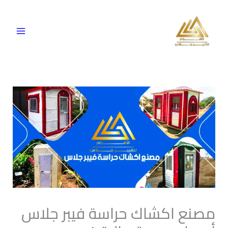
خطي
لى
لمحتوى
مصنع اكشاك حراسة فيبر جلاس​