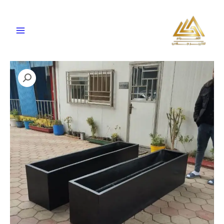
خطي
لى
لمحتوى