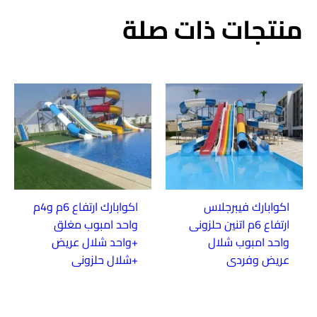
منتجات ذات صلة
اكوابارك فيبرجلاس
اكوابارك ارتفاع 6م و4م
ارتفاع 6م اتنين حلزونى
واحد امبوب مغلق
واحد امبوب شلال
+واحد شلال عريض
عريض وفردى
+شلال حلزونى