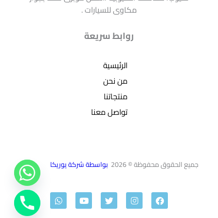
مكاوى للسيارات .
روابط سريعة
الرئيسية
من نحن
منتجاتنا
تواصل معنا
جميع الحقوق محفوظة © 2026
بواسطة شركة يوريكا
W
Y
T
I
F
h
o
w
n
a
a
u
i
s
c