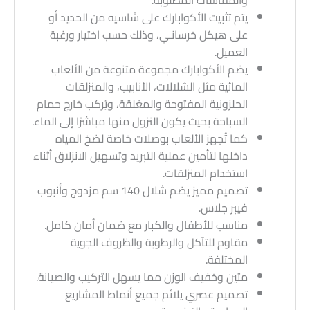
يتم تثبيت الأكوابارك على شاسيه من الحديد أو
على هيكل خرسانـي، وذلك حسب اختيار ورغبة
العميل.
يضم الأكوابارك مجموعة متنوعة من الألعاب
المائية مثل الشلالات، الأنابيب، والمنزلقات
الحلزونية المفتوحة والمغلقة، ويُركب خارج حمام
السباحة بحيث يكون النزول منها مباشرًا إلى الماء.
كما تُجهز الألعاب بوصلات خاصة لضخ المياه
داخلها لتأمين عملية التبريد وتسهيل الانزلاق أثناء
استخدام المنزلقات.
تصميم مميز يضم شلال 140 سم مزدوج وأنبوب
فيبر جلاس.
مناسب للأطفال والكبار مع ضمان أمان كامل.
مقاوم للتآكل والرطوبة والظروف الجوية
المختلفة.
متين وخفيف الوزن مما يسهل التركيب والصيانة.
تصميم عصري يلائم جميع أنماط المشاريع