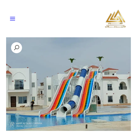
خطي
لى
لمحتوى