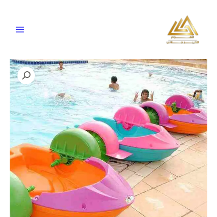
خطي
لى
لمحتوى