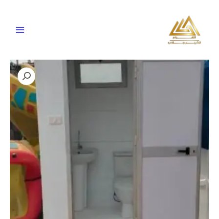
خطي
لى
لمحتوى