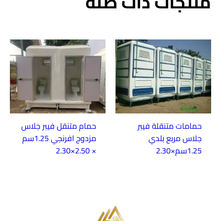
منتجات ذات صلة
حمامات متنقلة فيبر
حمام متنقل فيبر جلاس
جلاس مربع بلدي
مزدوج افرنجي 1.25سم
1.25سم×2.30
× 2.50×2.30