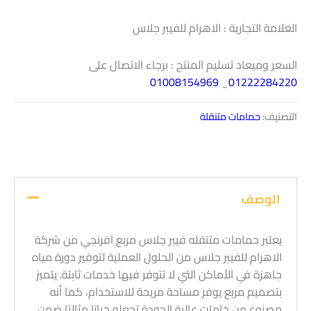
العلامة التجارية : الاهرام للفيبر جلاس
السعر وميعاد تسليم المنتج : برجاء الاتصال على
01008154969
_
01222284220
التصنيف:
حمامات متنقلة
الوصف
يعتبر حمامات متنقله فيبر جلاس مربع افرنجي من شركة
الاهرام للفيبر جلاس من الحلول العملية لتوفير دورة مياه
جاهزة في الأماكن التي لا تتوفر فيها خدمات ثابتة. يتميز
بتصميم مربع يوفر مساحة مريحة للاستخدام، كما أنه
مصنوع من خامات عالية الجودة تجعله خيارًا مثاليًا ضمن