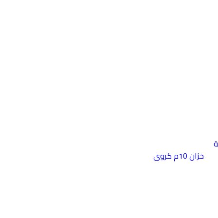
ة
خزان 10م كروى