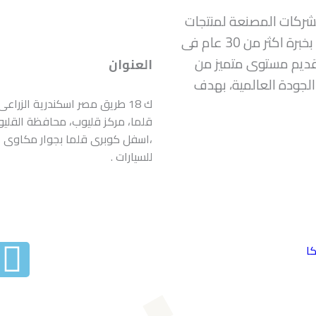
لشركات المصنعة لمنتجات
الفيبر جلاس فى مصر وافريقيا والوطن العربى بخبرة اكثر من 30 عام فى
قديم مستوى متميز من
العنوان
الجودة العالمية، بهدف
ك 18 طريق مصر اسكندرية الزراعى 
قلما، مركز قليوب، محافظة القليو
،اسفل كوبرى قلما بجوار مكاوى
للسيارات .
F
ا
a