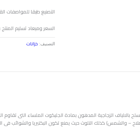
التصنيع طبقا للمواصفات الق
السعر وميعاد تسليم المنتج :
خزانات
التصنيف:
لح بالالياف الزجاجية المدهون بمادة الجليكوت الملساء التى تقاوم ال
ملاح – والشمس) كذلك التلوث حيث يمنع تكون البكتيريا والشوائب فى ال