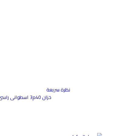
نظرة سريعة
خزان 40م3 اسطوانى راسى