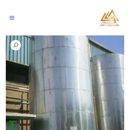
خطي
لى
لمحتوى