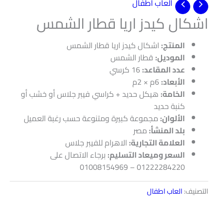
العاب اطفال
اشكال كيدز اريا قطار الشمس
المنتج
:
اشكال كيدز اريا قطار الشمس
الموديل
:
قطار الشمس
عدد المقاعد
:
16 كرسي
الأبعاد
:
6م × 2م
الخامة
:
هيكل حديد + كراسي فيبر جلاس أو خشب أو
كنبة حديد
الألوان
:
مجموعة كبيرة ومتنوعة حسب رغبة العميل
بلد المنشأ
:
مصر
العلامة التجارية
:
الاهرام للفيبر جلاس
السعر وميعاد التسليم
:
برجاء الاتصال على
01222284220 – 01008154969
التصنيف:
العاب اطفال