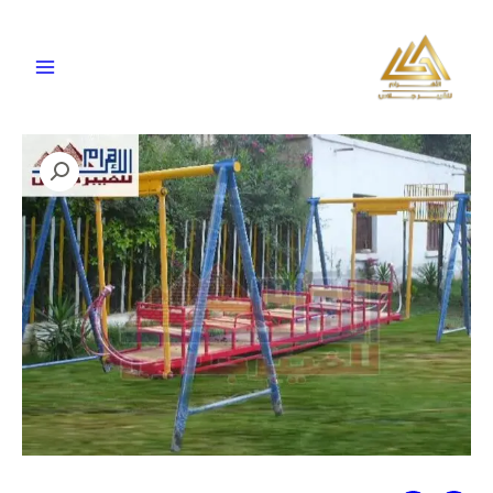
خطي
لى
لمحتوى