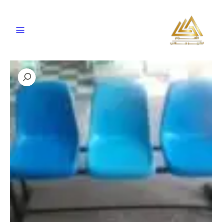
خطي
لى
لمحتوى