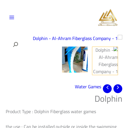
خطي
لى
لمحتوى
Water Games
Dolphin
Product Type : Dolphin Fiberglass water games
the use : Can be installed outside or inside the swimming