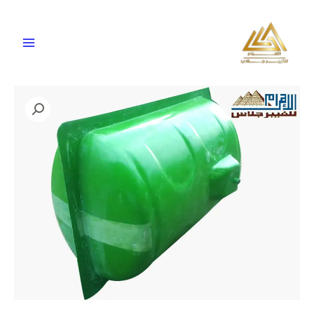
خطي
لى
لمحتوى